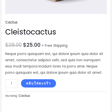
Cactus
Cleistocactus
$
28.00
$
25.00
+ Free Shipping
Neque porro quisquam est, qui dolore ipsum quia dolor sit
amet, consectetur adipisci velit, sed quia non numquam
eius modi tempora incidunt lores ta porro ame. Neque
porro quisquam est, qui dolore ipsum quia dolor sit amet.
จำนวน
หยิบใส่ตะกร้า
Cleistocactus
ชิ้น
หมวดหมู่:
Cactus