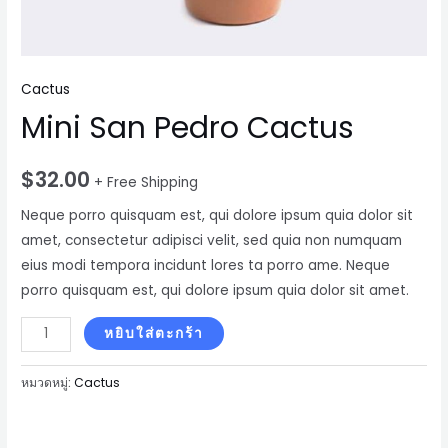
Cactus
Mini San Pedro Cactus
$
32.00
+ Free Shipping
Neque porro quisquam est, qui dolore ipsum quia dolor sit
amet, consectetur adipisci velit, sed quia non numquam
eius modi tempora incidunt lores ta porro ame. Neque
porro quisquam est, qui dolore ipsum quia dolor sit amet.
จำนวน
หยิบใส่ตะกร้า
Mini
San
หมวดหมู่:
Cactus
Pedro
Cactus